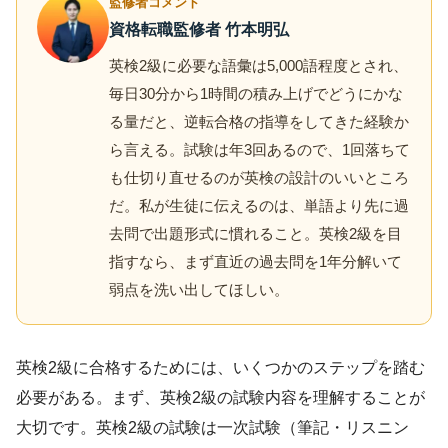
監修者コメント
資格転職監修者 竹本明弘
英検2級に必要な語彙は5,000語程度とされ、
毎日30分から1時間の積み上げでどうにかな
る量だと、逆転合格の指導をしてきた経験か
ら言える。試験は年3回あるので、1回落ちて
も仕切り直せるのが英検の設計のいいところ
だ。私が生徒に伝えるのは、単語より先に過
去問で出題形式に慣れること。英検2級を目
指すなら、まず直近の過去問を1年分解いて
弱点を洗い出してほしい。
英検2級に合格するためには、いくつかのステップを踏む
必要がある。まず、英検2級の試験内容を理解することが
大切です。英検2級の試験は一次試験（筆記・リスニン