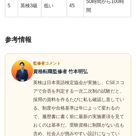
50時間から100時
5
英検3級
低い
45
間
参考情報
監修者コメント
資格転職監修者 竹本明弘
英検は日本英語検定協会が実施し、CSEスコ
アで合否を判定する一次二次制の試験だと、
採用の資料を作るたびに私も確認し直してい
る。制度や合格基準は年によって変わるの
で、履歴書に書く前に最新の実施要項を見て
おくのは基本だ。受験資格に制限がない点も
含め、社会人が挑みやすい設計になってい