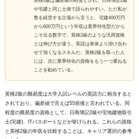
英検2級は偏差値55程度とされ、日商簿記2級
や宅建と同じ土俵で語られやすい。ただ私が
塾を経営する立場から言うと、宅建400万円
から600万円という年収は業界特化型だから
こそ出る数字で、英検2級のような汎用資格
とは伸び方が違う。英語は単体より掛け合わ
せて強くなるスキルだ。英検2級を取った人
には、次に業界特化の資格をもう一つ重ねる
ことを勧めている。
英検2級の難易度は大学入試レベルの英語力に相当すると
されており、偏差値で言えば55前後と言われている。同
程度の難易度の資格として、日商簿記2級や宅地建物取引
士(宅建)、ITパスポートなどが挙げられる。これらの資格
と英検2級の年収を比較することは、キャリア選択の参考