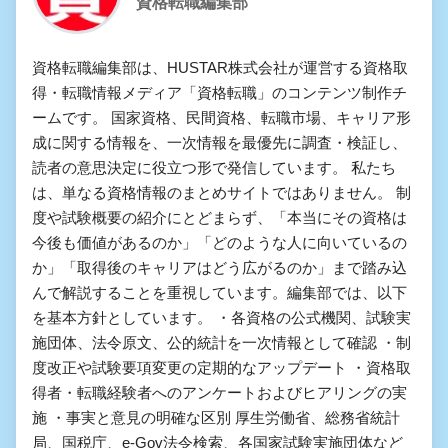
資格転職編集部
資格転職編集部は、HUSTAR株式会社が運営する資格取
得・転職情報メディア「資格転職」のコンテンツ制作チ
ームです。 国家資格、民間資格、転職市場、キャリア形
成に関する情報を、一次情報を最優先に調査・検証し、
読者の意思決定に役立つ形で発信しています。 私たち
は、単なる資格情報のまとめサイトではありません。 制
度や試験概要の紹介にとどまらず、「本当にその資格は
今後も価値があるのか」「どのような人に向いているの
か」「取得後のキャリアはどう広がるのか」まで踏み込
んで解説することを重視しています。編集部では、以下
を基本方針としています。 ・各資格の公式機関、試験実
施団体、法令原文、公的統計を一次情報として確認 ・制
度改正や試験要項変更の定期的なアップデート ・資格取
得者・転職経験者へのアンケートおよびヒアリングの実
施 ・事実と意見の明確な区別 厚生労働省、総務省統計
局、国税庁、e-Gov法令検索、各国家試験実施団体など