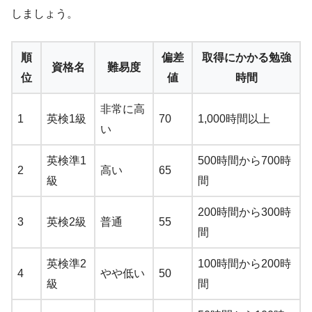
しましょう。
順
偏差
取得にかかる勉強
資格名
難易度
位
値
時間
非常に高
1
英検1級
70
1,000時間以上
い
英検準1
500時間から700時
2
高い
65
級
間
200時間から300時
3
英検2級
普通
55
間
英検準2
100時間から200時
4
やや低い
50
級
間