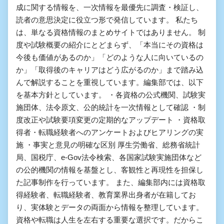
成に関する情報を、一次情報を最優先に調査・検証し、
読者の意思決定に役立つ形で発信しています。 私たち
は、単なる資格情報のまとめサイトではありません。 制
度や試験概要の紹介にとどまらず、「本当にその資格は
今後も価値があるのか」「どのような人に向いているの
か」「取得後のキャリアはどう広がるのか」まで踏み込
んで解説することを重視しています。編集部では、以下
を基本方針としています。 ・各資格の公式機関、試験実
施団体、法令原文、公的統計を一次情報として確認 ・制
度改正や試験要項変更の定期的なアップデート ・資格取
得者・転職経験者へのアンケートおよびヒアリングの実
施 ・事実と意見の明確な区別 厚生労働省、総務省統計
局、国税庁、e-Gov法令検索、各国家試験実施団体など
の公的機関の情報を基盤とし、客観性と再現性を担保し
た記事制作を行っています。 また、編集部内には資格取
得経験者、転職経験者、教育業界出身者が在籍してお
り、実体験とデータの両面から情報を整理しています。
資格や転職は人生を左右する重要な選択です。だからこ