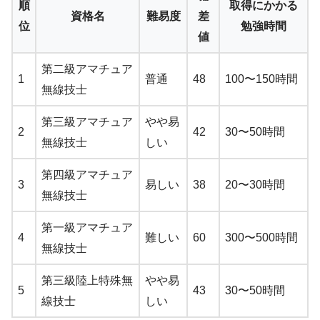
順
取得にかかる
資格名
難易度
差
位
勉強時間
値
第二級アマチュア
1
普通
48
100〜150時間
無線技士
第三級アマチュア
やや易
2
42
30〜50時間
無線技士
しい
第四級アマチュア
3
易しい
38
20〜30時間
無線技士
第一級アマチュア
4
難しい
60
300〜500時間
無線技士
第三級陸上特殊無
やや易
5
43
30〜50時間
線技士
しい