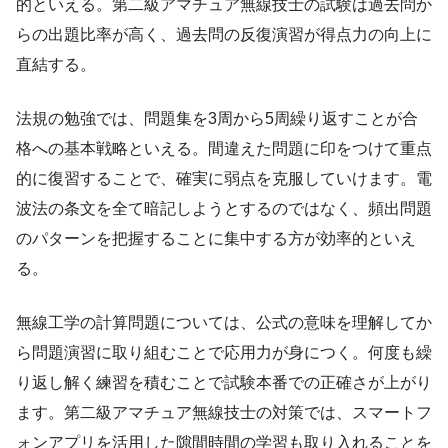
的といえる。第二級アマチュア無線技士の試験は過去問か
らの出題比率が高く、過去問の反復演習が得点力の向上に
直結する。
法規の勉強では、問題集を3周から5周繰り返すことが合
格への基本戦略といえる。間違えた問題に印をつけて重点
的に復習することで、確実に弱点を克服していけます。電
波法の条文を全て暗記しようとするのではなく、頻出問題
のパターンを把握することに集中する方が効率的といえ
る。
無線工学の計算問題については、公式の意味を理解してか
ら問題演習に取り組むことで応用力が身につく。何度も繰
り返し解く練習を積むことで試験本番での正確さが上がり
ます。第二級アマチュア無線技士の対策では、スマートフ
ォンアプリを活用した隙間時間の学習も取り入れることを