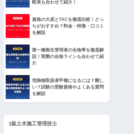
較表も合わせて紹介！
資格の大原とTACを徹底比較！どっ
ちがおすすめ？料金・特徴・口コミ
を解説
第一種衛生管理者の合格率を徹底解
説！実際の合格ラインも合わせて紹
介
危険物取扱者甲種になるには？難し
い？試験の受験資格やよくある質問
を解説
1級土木施工管理技士