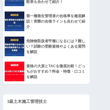
較表も合わせて紹介！
第一種衛生管理者の合格率を徹底解
説！実際の合格ラインも合わせて紹
介
危険物取扱者甲種になるには？難し
い？試験の受験資格やよくある質問
を解説
資格の大原とTACを徹底比較！どっ
ちがおすすめ？料金・特徴・口コミ
を解説
1級土木施工管理技士