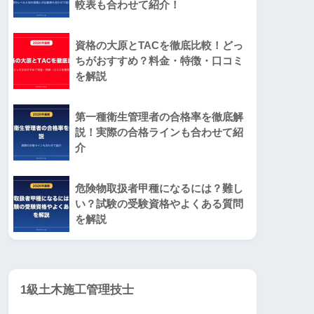
較表も合わせて紹介！
資格の大原とTACを徹底比較！どっ
ちがおすすめ？料金・特徴・口コミ
を解説
第一種衛生管理者の合格率を徹底解
説！実際の合格ラインも合わせて紹
介
危険物取扱者甲種になるには？難し
い？試験の受験資格やよくある質問
を解説
1級土木施工管理技士