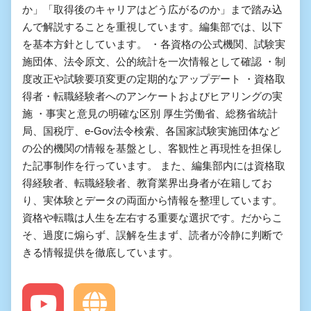
か」「取得後のキャリアはどう広がるのか」まで踏み込
んで解説することを重視しています。編集部では、以下
を基本方針としています。 ・各資格の公式機関、試験実
施団体、法令原文、公的統計を一次情報として確認 ・制
度改正や試験要項変更の定期的なアップデート ・資格取
得者・転職経験者へのアンケートおよびヒアリングの実
施 ・事実と意見の明確な区別 厚生労働省、総務省統計
局、国税庁、e-Gov法令検索、各国家試験実施団体など
の公的機関の情報を基盤とし、客観性と再現性を担保し
た記事制作を行っています。 また、編集部内には資格取
得経験者、転職経験者、教育業界出身者が在籍してお
り、実体験とデータの両面から情報を整理しています。
資格や転職は人生を左右する重要な選択です。だからこ
そ、過度に煽らず、誤解を生まず、読者が冷静に判断で
きる情報提供を徹底しています。