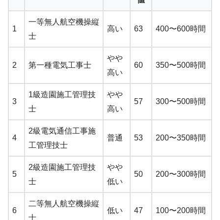
一等無人航空機操縦
1
高い
63
400〜600時間
士
やや
2
第一種電気工事士
60
350〜500時間
高い
1級造園施工管理技
やや
3
57
300〜500時間
士
高い
2級電気通信工事施
4
普通
53
200〜350時間
工管理技士
2級造園施工管理技
やや
5
50
200〜300時間
士
低い
二等無人航空機操縦
6
低い
47
100〜200時間
士