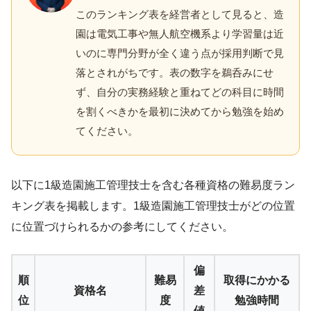
このランキング表を経営者として見ると、造
園は電気工事や無人航空機系より学習量は近
いのに専門分野が全く違う点が採用判断で見
落とされがちです。表の数字を鵜呑みにせ
ず、自分の実務経験と重ねてどの科目に時間
を割くべきかを最初に決めてから勉強を始め
てください。
以下に1級造園施工管理技士を含む各種資格の難易度ラン
キング表を掲載します。1級造園施工管理技士がどの位置
に位置づけられるかの参考にしてください。
偏
順
難易
取得にかかる
資格名
差
位
度
勉強時間
値