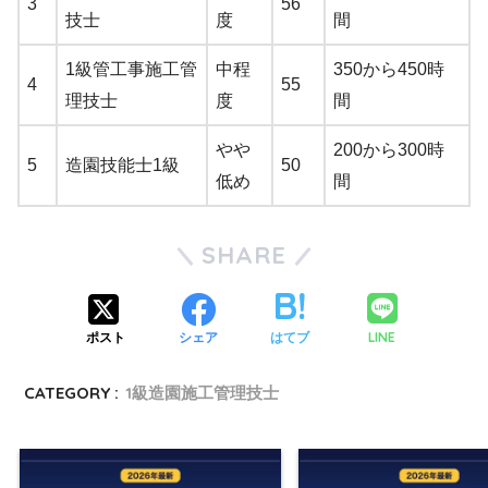
3
56
技士
度
間
1級管工事施工管
中程
350から450時
4
55
理技士
度
間
やや
200から300時
5
造園技能士1級
50
低め
間
SHARE
LINE
ポスト
シェア
はてブ
CATEGORY :
1級造園施工管理技士