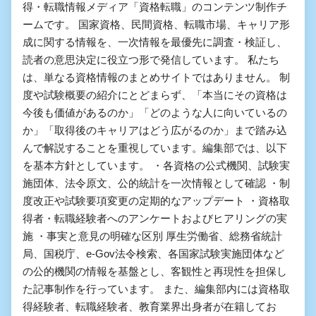
得・転職情報メディア「資格転職」のコンテンツ制作チ
ームです。 国家資格、民間資格、転職市場、キャリア形
成に関する情報を、一次情報を最優先に調査・検証し、
読者の意思決定に役立つ形で発信しています。 私たち
は、単なる資格情報のまとめサイトではありません。 制
度や試験概要の紹介にとどまらず、「本当にその資格は
今後も価値があるのか」「どのような人に向いているの
か」「取得後のキャリアはどう広がるのか」まで踏み込
んで解説することを重視しています。編集部では、以下
を基本方針としています。 ・各資格の公式機関、試験実
施団体、法令原文、公的統計を一次情報として確認 ・制
度改正や試験要項変更の定期的なアップデート ・資格取
得者・転職経験者へのアンケートおよびヒアリングの実
施 ・事実と意見の明確な区別 厚生労働省、総務省統計
局、国税庁、e-Gov法令検索、各国家試験実施団体など
の公的機関の情報を基盤とし、客観性と再現性を担保し
た記事制作を行っています。 また、編集部内には資格取
得経験者、転職経験者、教育業界出身者が在籍してお