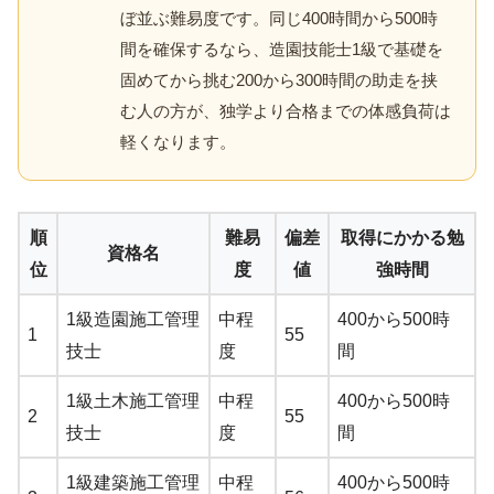
ぼ並ぶ難易度です。同じ400時間から500時
間を確保するなら、造園技能士1級で基礎を
固めてから挑む200から300時間の助走を挟
む人の方が、独学より合格までの体感負荷は
軽くなります。
順
難易
偏差
取得にかかる勉
資格名
位
度
値
強時間
1級造園施工管理
中程
400から500時
1
55
技士
度
間
1級土木施工管理
中程
400から500時
2
55
技士
度
間
1級建築施工管理
中程
400から500時