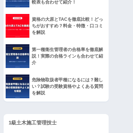
較表も合わせて紹介！
資格の大原とTACを徹底比較！どっ
ちがおすすめ？料金・特徴・口コミ
を解説
第一種衛生管理者の合格率を徹底解
説！実際の合格ラインも合わせて紹
介
危険物取扱者甲種になるには？難し
い？試験の受験資格やよくある質問
を解説
1級土木施工管理技士