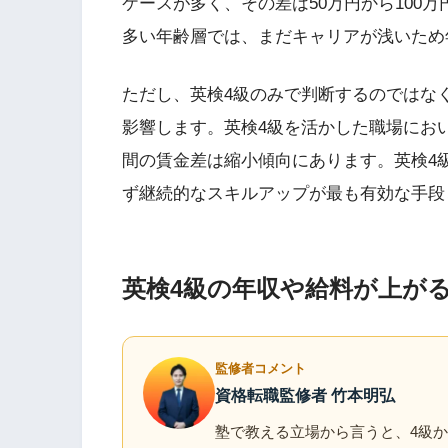
ケースが多く、その差は50万円から100
多い年齢層では、まだキャリアが浅いため
ただし、英検4級のみで判断するのではな
影響します。英検4級を活かした職場にお
間の賃金差は縮小傾向にあります。英検4
ず継続的なスキルアップが最も有効な手段
英検4級の年収や給料が上が
監修者コメント
資格転職監修者 竹本明弘
塾で教える立場から言うと、4級か