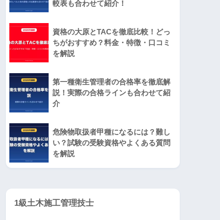
較表も合わせて紹介！
資格の大原とTACを徹底比較！どっ
ちがおすすめ？料金・特徴・口コミ
を解説
第一種衛生管理者の合格率を徹底解
説！実際の合格ラインも合わせて紹
介
危険物取扱者甲種になるには？難し
い？試験の受験資格やよくある質問
を解説
1級土木施工管理技士