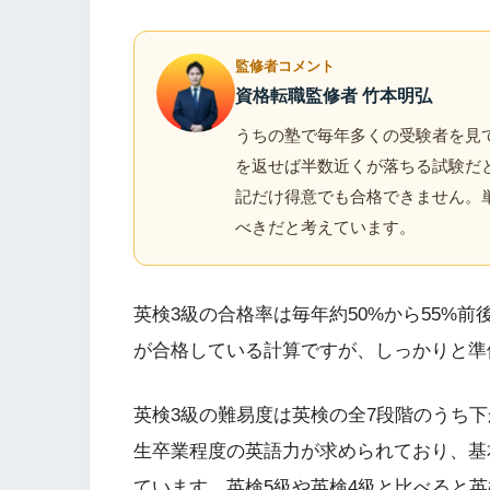
監修者コメント
資格転職監修者 竹本明弘
うちの塾で毎年多くの受験者を見て
を返せば半数近くが落ちる試験だ
記だけ得意でも合格できません。
べきだと考えています。
英検3級の合格率は毎年約50%から55%
が合格している計算ですが、しっかりと準
英検3級の難易度は英検の全7段階のうち下
生卒業程度の英語力が求められており、基本
ています。英検5級や英検4級と比べると英