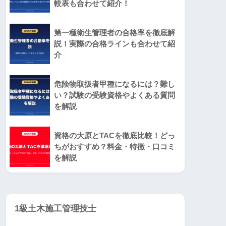
較表も合わせて紹介！
第一種衛生管理者の合格率を徹底解
説！実際の合格ラインも合わせて紹
介
危険物取扱者甲種になるには？難し
い？試験の受験資格やよくある質問
を解説
資格の大原とTACを徹底比較！どっ
ちがおすすめ？料金・特徴・口コミ
を解説
1級土木施工管理技士