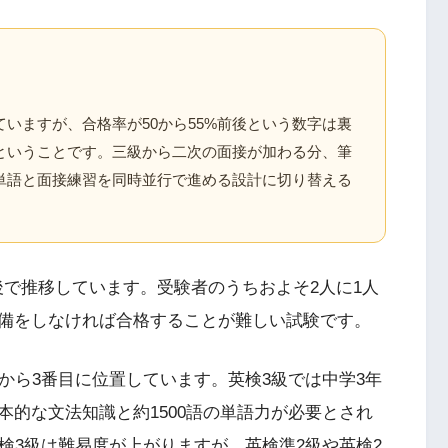
いますが、合格率が50から55%前後という数字は裏
ということです。三級から二次の面接が加わる分、筆
単語と面接練習を同時並行で進める設計に切り替える
前後で推移しています。受験者のうちおよそ2人に1人
備をしなければ合格することが難しい試験です。
から3番目に位置しています。英検3級では中学3年
的な文法知識と約1500語の単語力が必要とされ
検3級は難易度が上がりますが、英検準2級や英検2