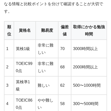
なる情報と比較ポイントを分けて確認することが大切で
す。
順
偏差
取得にかかる勉強
資格名
難易度
位
値
時間
非常に難
1
英検1級
70
3000時間以上
しい
TOEIC99
非常に難
2
68
2000時間以上
0点
しい
英検準1
3
難しい
62
500〜1000時間
級
TOEIC86
やや難し
4
58
300〜500時間
0点
い