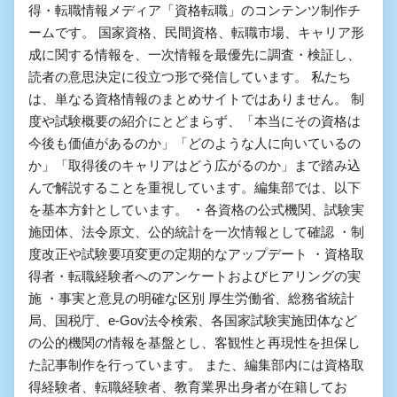
得・転職情報メディア「資格転職」のコンテンツ制作チ
ームです。 国家資格、民間資格、転職市場、キャリア形
成に関する情報を、一次情報を最優先に調査・検証し、
読者の意思決定に役立つ形で発信しています。 私たち
は、単なる資格情報のまとめサイトではありません。 制
度や試験概要の紹介にとどまらず、「本当にその資格は
今後も価値があるのか」「どのような人に向いているの
か」「取得後のキャリアはどう広がるのか」まで踏み込
んで解説することを重視しています。編集部では、以下
を基本方針としています。 ・各資格の公式機関、試験実
施団体、法令原文、公的統計を一次情報として確認 ・制
度改正や試験要項変更の定期的なアップデート ・資格取
得者・転職経験者へのアンケートおよびヒアリングの実
施 ・事実と意見の明確な区別 厚生労働省、総務省統計
局、国税庁、e-Gov法令検索、各国家試験実施団体など
の公的機関の情報を基盤とし、客観性と再現性を担保し
た記事制作を行っています。 また、編集部内には資格取
得経験者、転職経験者、教育業界出身者が在籍してお