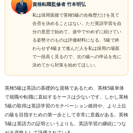
資格転職監修者 竹本明弘
私は採用面接で英検5級の合格歴だけを見て
合否を決めることはない。ただ英語学習を自
分の意思で始めて、途中でやめずに続けてい
る姿勢そのものは評価材料になる。5級で終
わらせず4級まで進んだ人を私は採用の場面
で一段高く見るので、次の級への申込を先に
決めてから対策を始めてほしい。
英検5級は英語の基礎的な資格であるため、英検5級単体
で就職や転職に直結するケースは少ないです。しかし英検
5級の取得は英語学習のモチベーション維持や、より上位
の級を目指すための第一歩として非常に意義がある。英検
5級は英語力の証明というよりも、英語学習の継続につな
がる資格として評価されている。