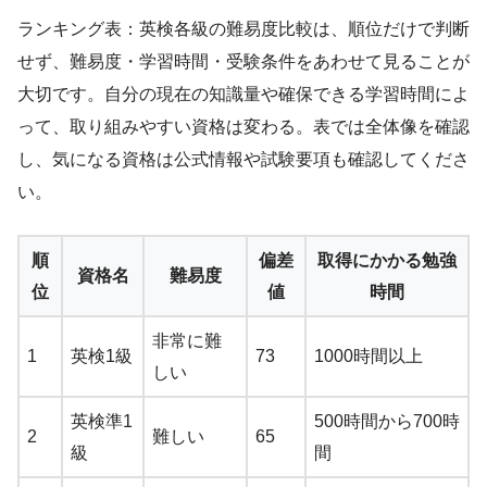
ランキング表：英検各級の難易度比較は、順位だけで判断
せず、難易度・学習時間・受験条件をあわせて見ることが
大切です。自分の現在の知識量や確保できる学習時間によ
って、取り組みやすい資格は変わる。表では全体像を確認
し、気になる資格は公式情報や試験要項も確認してくださ
い。
順
偏差
取得にかかる勉強
資格名
難易度
位
値
時間
非常に難
1
英検1級
73
1000時間以上
しい
英検準1
500時間から700時
2
難しい
65
級
間