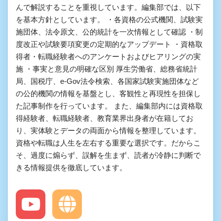
んで解説することを重視しています。編集部では、以下
を基本方針としています。 ・各資格の公式機関、試験実
施団体、法令原文、公的統計を一次情報として確認 ・制
度改正や試験要項変更の定期的なアップデート ・資格取
得者・転職経験者へのアンケートおよびヒアリングの実
施 ・事実と意見の明確な区別 厚生労働省、総務省統計
局、国税庁、e-Gov法令検索、各国家試験実施団体など
の公的機関の情報を基盤とし、客観性と再現性を担保し
た記事制作を行っています。 また、編集部内には資格取
得経験者、転職経験者、教育業界出身者が在籍してお
り、実体験とデータの両面から情報を整理しています。
資格や転職は人生を左右する重要な選択です。だからこ
そ、過度に煽らず、誤解を生まず、読者が冷静に判断で
きる情報提供を徹底しています。