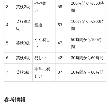
やや難し
200時間から350時
3
英検2級
58
い
間
英検準2
100時間から200時
4
普通
53
級
間
やや易し
50時間から100時
5
英検3級
47
い
間
6
英検4級
易しい
42
30時間から60時間
非常に易
7
英検5級
37
10時間から60時間
しい
参考情報