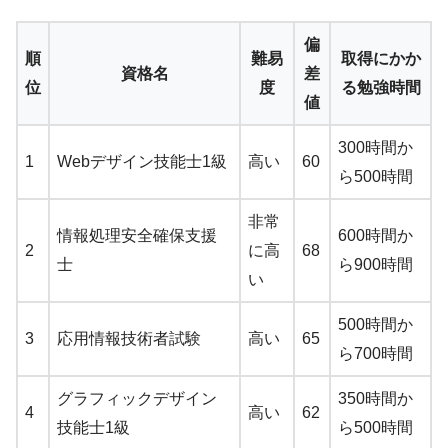
偏
順
難易
取得にかか
資格名
差
位
度
る勉強時間
値
300時間か
1
Webデザイン技能士1級
高い
60
ら500時間
非常
情報処理安全確保支援
600時間か
2
に高
68
士
ら900時間
い
500時間か
3
応用情報技術者試験
高い
65
ら700時間
グラフィックデザイン
350時間か
4
高い
62
技能士1級
ら500時間