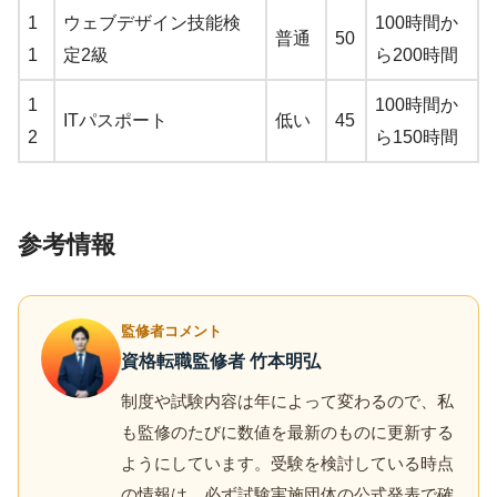
1
ウェブデザイン技能検
100時間か
普通
50
1
定2級
ら200時間
1
100時間か
ITパスポート
低い
45
2
ら150時間
参考情報
監修者コメント
資格転職監修者 竹本明弘
制度や試験内容は年によって変わるので、私
も監修のたびに数値を最新のものに更新する
ようにしています。受験を検討している時点
の情報は、必ず試験実施団体の公式発表で確