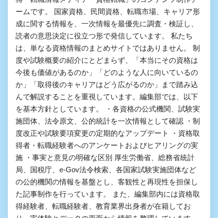
ームです。 国家資格、民間資格、転職市場、キャリア形
成に関する情報を、一次情報を最優先に調査・検証し、
読者の意思決定に役立つ形で発信しています。 私たち
は、単なる資格情報のまとめサイトではありません。 制
度や試験概要の紹介にとどまらず、「本当にその資格は
今後も価値があるのか」「どのような人に向いているの
か」「取得後のキャリアはどう広がるのか」まで踏み込
んで解説することを重視しています。編集部では、以下
を基本方針としています。 ・各資格の公式機関、試験実
施団体、法令原文、公的統計を一次情報として確認 ・制
度改正や試験要項変更の定期的なアップデート ・資格取
得者・転職経験者へのアンケートおよびヒアリングの実
施 ・事実と意見の明確な区別 厚生労働省、総務省統計
局、国税庁、e-Gov法令検索、各国家試験実施団体など
の公的機関の情報を基盤とし、客観性と再現性を担保し
た記事制作を行っています。 また、編集部内には資格取
得経験者、転職経験者、教育業界出身者が在籍してお