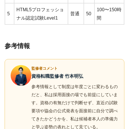
HTML5プロフェッショ
100〜150時
5
普通
50
ナル認定試験Level1
間
参考情報
監修者コメント
資格転職監修者 竹本明弘
参考情報として制度は年度ごとに変わるもの
だと、私は採用面接の場でも前提にしていま
す。資格の有無だけで判断せず、直近の試験
要項や協会の公式発表を面接前に自分で調べ
てきたかどうかを、私は候補者本人の準備力
と学ぶ姿勢の表れとして見ている。