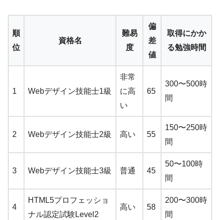
偏
順
難易
取得にかか
資格名
差
位
度
る勉強時間
値
非常
300〜500時
1
Webデザイン技能士1級
に高
65
間
い
150〜250時
2
Webデザイン技能士2級
高い
55
間
50〜100時
3
Webデザイン技能士3級
普通
45
間
HTML5プロフェッショ
200〜300時
4
高い
58
ナル認定試験Level2
間