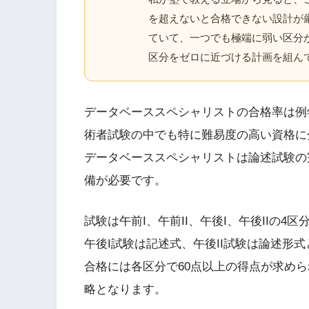
を超えないと合格できない設計が厳
ていて、一つでも極端に弱い区分
区分をゼロに近づける計画を組ん
データベーススペシャリストの合格率は例年
術者試験の中でも特に難易度の高い資格に
データベーススペシャリストは論述試験の
備が必要です。
試験は午前I、午前II、午後I、午後IIの
午後I試験は記述式、午後II試験は論述形
合格には各区分で60点以上の得点が求め
略となります。