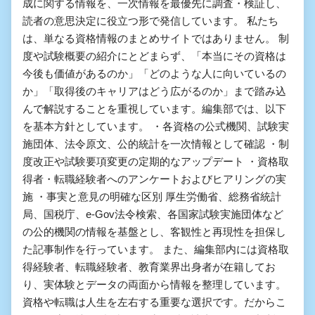
成に関する情報を、一次情報を最優先に調査・検証し、
読者の意思決定に役立つ形で発信しています。 私たち
は、単なる資格情報のまとめサイトではありません。 制
度や試験概要の紹介にとどまらず、「本当にその資格は
今後も価値があるのか」「どのような人に向いているの
か」「取得後のキャリアはどう広がるのか」まで踏み込
んで解説することを重視しています。編集部では、以下
を基本方針としています。 ・各資格の公式機関、試験実
施団体、法令原文、公的統計を一次情報として確認 ・制
度改正や試験要項変更の定期的なアップデート ・資格取
得者・転職経験者へのアンケートおよびヒアリングの実
施 ・事実と意見の明確な区別 厚生労働省、総務省統計
局、国税庁、e-Gov法令検索、各国家試験実施団体など
の公的機関の情報を基盤とし、客観性と再現性を担保し
た記事制作を行っています。 また、編集部内には資格取
得経験者、転職経験者、教育業界出身者が在籍してお
り、実体験とデータの両面から情報を整理しています。
資格や転職は人生を左右する重要な選択です。だからこ