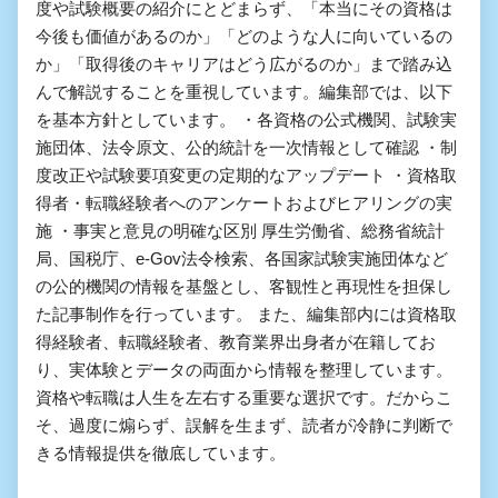
度や試験概要の紹介にとどまらず、「本当にその資格は
今後も価値があるのか」「どのような人に向いているの
か」「取得後のキャリアはどう広がるのか」まで踏み込
んで解説することを重視しています。編集部では、以下
を基本方針としています。 ・各資格の公式機関、試験実
施団体、法令原文、公的統計を一次情報として確認 ・制
度改正や試験要項変更の定期的なアップデート ・資格取
得者・転職経験者へのアンケートおよびヒアリングの実
施 ・事実と意見の明確な区別 厚生労働省、総務省統計
局、国税庁、e-Gov法令検索、各国家試験実施団体など
の公的機関の情報を基盤とし、客観性と再現性を担保し
た記事制作を行っています。 また、編集部内には資格取
得経験者、転職経験者、教育業界出身者が在籍してお
り、実体験とデータの両面から情報を整理しています。
資格や転職は人生を左右する重要な選択です。だからこ
そ、過度に煽らず、誤解を生まず、読者が冷静に判断で
きる情報提供を徹底しています。