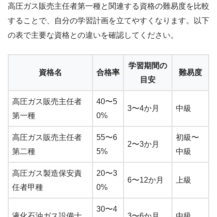
高圧ガス販売主任者第一種と関連する資格の難易度を比較
することで、自分の学習計画を立てやすくなります。以下
の表で主要な資格との違いを確認してください。
学習期間の
資格名
合格率
難易度
目安
高圧ガス販売主任者
40〜5
3〜4か月
中級
第一種
0%
高圧ガス販売主任者
55〜6
初級〜
2〜3か月
第二種
5%
中級
高圧ガス製造保安責
20〜3
6〜12か月
上級
任者甲種
0%
30〜4
液化石油ガス設備士
3〜6か月
中級