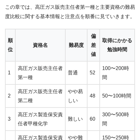
この章では、高圧ガス販売主任者第一種と主要資格の難易
度比較に関する基本情報と注意点を順番に見ていきます。
偏
順
取得にかかる
資格名
難易度
差
位
勉強時間
値
高圧ガス販売主任者
100〜200時
1
普通
52
第一種
間
高圧ガス販売主任者
やや易
2
48
50〜100時間
第二種
しい
高圧ガス製造保安責
300〜500時
3
難しい
60
任者甲種化学
間
高圧ガス製造保安責
やや難
150〜250時