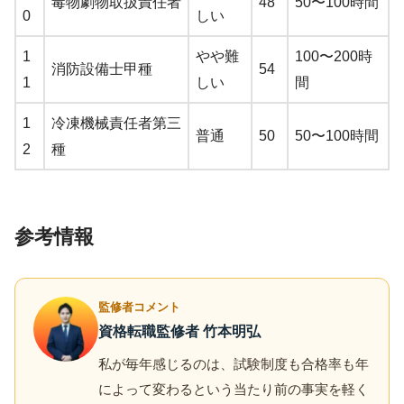
毒物劇物取扱責任者
48
50〜100時間
0
しい
1
やや難
100〜200時
消防設備士甲種
54
1
しい
間
1
冷凍機械責任者第三
普通
50
50〜100時間
2
種
参考情報
監修者コメント
資格転職監修者 竹本明弘
私が毎年感じるのは、試験制度も合格率も年
によって変わるという当たり前の事実を軽く