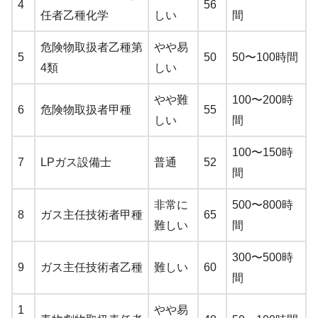
4
56
任者乙種化学
しい
間
危険物取扱者乙種第
やや易
5
50
50〜100時間
4類
しい
やや難
100〜200時
6
危険物取扱者甲種
55
しい
間
100〜150時
7
LPガス設備士
普通
52
間
非常に
500〜800時
8
ガス主任技術者甲種
65
難しい
間
300〜500時
9
ガス主任技術者乙種
難しい
60
間
1
やや易