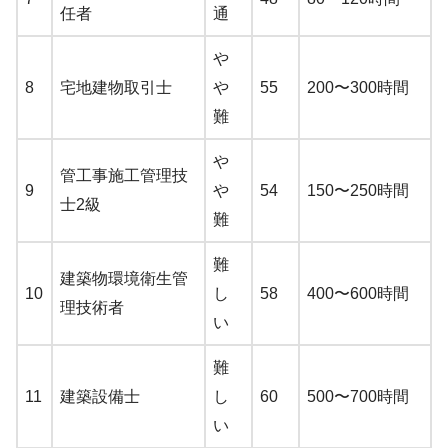
任者
通
や
8
宅地建物取引士
や
55
200〜300時間
難
や
管工事施工管理技
9
や
54
150〜250時間
士2級
難
難
建築物環境衛生管
10
し
58
400〜600時間
理技術者
い
難
11
建築設備士
し
60
500〜700時間
い