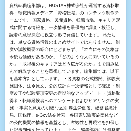
資格転職編集部は、HUSTAR株式会社が運営する資格取
得・転職情報メディア「資格転職」のコンテンツ制作チ
ームです。 国家資格、民間資格、転職市場、キャリア形
成に関する情報を、一次情報を最優先に調査・検証し、
読者の意思決定に役立つ形で発信しています。 私たち
は、単なる資格情報のまとめサイトではありません。 制
度や試験概要の紹介にとどまらず、「本当にその資格は
今後も価値があるのか」「どのような人に向いているの
か」「取得後のキャリアはどう広がるのか」まで踏み込
んで解説することを重視しています。編集部では、以下
を基本方針としています。 ・各資格の公式機関、試験実
施団体、法令原文、公的統計を一次情報として確認 ・制
度改正や試験要項変更の定期的なアップデート ・資格取
得者・転職経験者へのアンケートおよびヒアリングの実
施 ・事実と意見の明確な区別 厚生労働省、総務省統計
局、国税庁、e-Gov法令検索、各国家試験実施団体など
の公的機関の情報を基盤とし、客観性と再現性を担保し
た記事制作を行っています。 また、編集部内には資格取