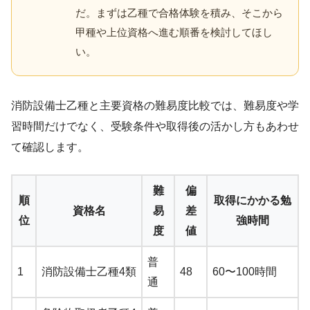
だ。まずは乙種で合格体験を積み、そこから
甲種や上位資格へ進む順番を検討してほし
い。
消防設備士乙種と主要資格の難易度比較では、難易度や学
習時間だけでなく、受験条件や取得後の活かし方もあわせ
て確認します。
難
偏
順
取得にかかる勉
資格名
易
差
位
強時間
度
値
普
1
消防設備士乙種4類
48
60〜100時間
通