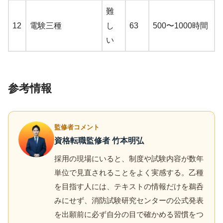
難
12
電験三種
し
63
500〜1000時間
い
参考情報
監修者コメント
資格転職監修者 竹本明弘
採用の現場にいると、制度や試験内容が数年
単位で見直されることをよく実感する。乙種
を目指す人には、テキストの情報だけを鵜呑
みにせず、消防試験研究センターの公式発表
を出願前に必ず自分の目で確かめる習慣をつ