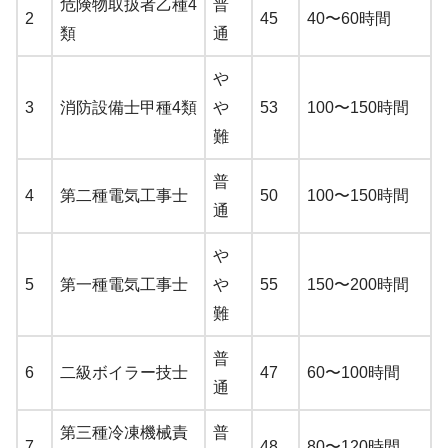
危険物取扱者乙種4
普
2
45
40〜60時間
類
通
や
3
消防設備士甲種4類
や
53
100〜150時間
難
普
4
第二種電気工事士
50
100〜150時間
通
や
5
第一種電気工事士
や
55
150〜200時間
難
普
6
二級ボイラー技士
47
60〜100時間
通
第三種冷凍機械責
普
7
48
80〜120時間