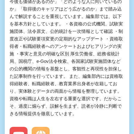
今後も価値があるのか」「どのような人に向いているの
か」「取得後のキャリアはどう広がるのか」まで踏み込
んで解説することを重視しています。編集部では、以下
を基本方針としています。 ・各資格の公式機関、試験実
施団体、法令原文、公的統計を一次情報として確認 ・制
度改正や試験要項変更の定期的なアップデート ・資格取
得者・転職経験者へのアンケートおよびヒアリングの実
施 ・事実と意見の明確な区別 厚生労働省、総務省統計
局、国税庁、e-Gov法令検索、各国家試験実施団体など
の公的機関の情報を基盤とし、客観性と再現性を担保し
た記事制作を行っています。 また、編集部内には資格取
得経験者、転職経験者、教育業界出身者が在籍してお
り、実体験とデータの両面から情報を整理しています。
資格や転職は人生を左右する重要な選択です。だからこ
そ、過度に煽らず、誤解を生まず、読者が冷静に判断で
きる情報提供を徹底しています。