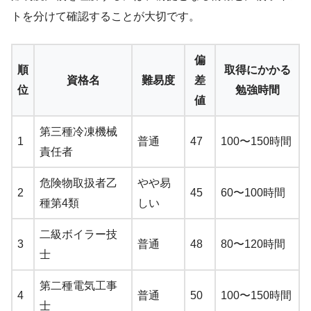
トを分けて確認することが大切です。
偏
順
取得にかかる
資格名
難易度
差
位
勉強時間
値
第三種冷凍機械
1
普通
47
100〜150時間
責任者
危険物取扱者乙
やや易
2
45
60〜100時間
種第4類
しい
二級ボイラー技
3
普通
48
80〜120時間
士
第二種電気工事
4
普通
50
100〜150時間
士