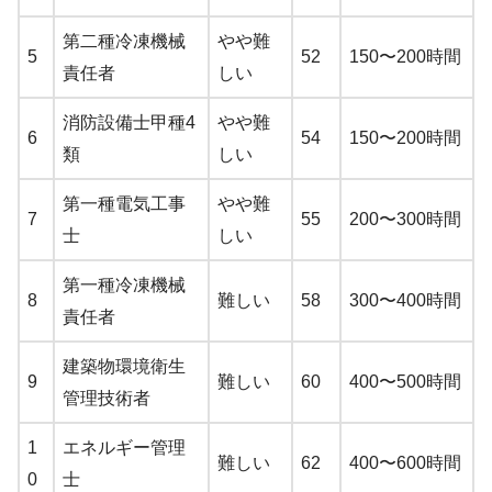
第二種冷凍機械
やや難
5
52
150〜200時間
責任者
しい
消防設備士甲種4
やや難
6
54
150〜200時間
類
しい
第一種電気工事
やや難
7
55
200〜300時間
士
しい
第一種冷凍機械
8
難しい
58
300〜400時間
責任者
建築物環境衛生
9
難しい
60
400〜500時間
管理技術者
1
エネルギー管理
難しい
62
400〜600時間
0
士