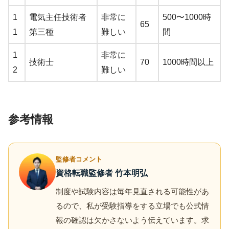
1
電気主任技術者
非常に
500〜1000時
65
1
第三種
難しい
間
1
非常に
技術士
70
1000時間以上
2
難しい
参考情報
監修者コメント
資格転職監修者 竹本明弘
制度や試験内容は毎年見直される可能性があ
るので、私が受験指導をする立場でも公式情
報の確認は欠かさないよう伝えています。求