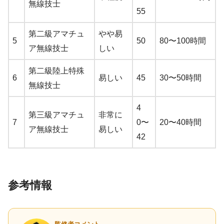
無線技士
55
第二級アマチュ
やや易
5
50
80〜100時間
ア無線技士
しい
第二級陸上特殊
6
易しい
45
30〜50時間
無線技士
4
第三級アマチュ
非常に
7
0〜
20〜40時間
ア無線技士
易しい
42
参考情報