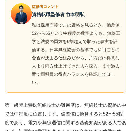
監修者コメント
資格転職監修者 竹本明弘
私は採用面接でこの資格を見るとき、偏差値
52から55という中程度の数字よりも、無線工
学と法規の両方を6割超えで取った事実を評
価する。日本無線協会の基準でも科目ごとに
合否が決まる仕組みだから、片方だけ得意な
人より両方仕上げてきた人を採る。まず過去
問で両科目の得点バランスを確認してほし
い。
第一級陸上特殊無線技士の難易度は、無線技士の資格の中
では中程度に位置します。偏差値に換算すると52〜55程
度であり、電気や無線通信に関する基礎知識がある人であ