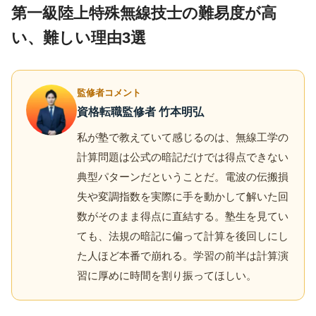
第一級陸上特殊無線技士の難易度が高
い、難しい理由3選
監修者コメント
資格転職監修者 竹本明弘
私が塾で教えていて感じるのは、無線工学の
計算問題は公式の暗記だけでは得点できない
典型パターンだということだ。電波の伝搬損
失や変調指数を実際に手を動かして解いた回
数がそのまま得点に直結する。塾生を見てい
ても、法規の暗記に偏って計算を後回しにし
た人ほど本番で崩れる。学習の前半は計算演
習に厚めに時間を割り振ってほしい。