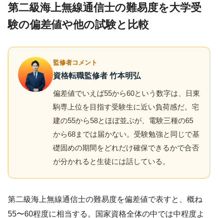
第二級海上無線通信士の難易度を大学受
験の偏差値や他の試験と比較
監修者コメント
資格転職監修者 竹本明弘
偏差値でいえば55から60という数字は、日東
駒専上位を目指す受験生に近い負荷感だ。宅
建の55から58とほぼ並ぶが、電験三種の65
から68までは届かない。受験勉強と同じで基
礎固めの期間をどれだけ確保できるかで合否
が分かれると生徒には話している。
第二級海上無線通信士の難易度を偏差値で表すと、概ね
55〜60程度に相当する。国家資格全体の中では中程度よ