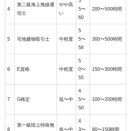
5
第二級海上無線通
やや高
4
5〜
200〜500時間
信士
い
60
5
5
宅地建物取引士
中程度
5〜
300〜500時間
58
5
6
E資格
中程度
0〜
150〜300時間
55
4
7
G検定
低〜中
5〜
100〜200時間
50
4
第一級陸上特殊無
8
低〜中
3〜
80〜150時間