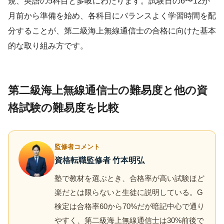
規、英語の5科目と多岐にわたります。試験日の6〜12か
月前から準備を始め、各科目にバランスよく学習時間を配
分することが、第二級海上無線通信士の合格に向けた基本
的な取り組み方です。
第二級海上無線通信士の難易度と他の資
格試験の難易度を比較
監修者コメント
資格転職監修者 竹本明弘
塾で教材を選ぶとき、合格率が高い試験ほど
楽だとは限らないと生徒に説明している。G
検定は合格率60から70%だが暗記中心で通り
やすく、第二級海上無線通信士は30%前後で