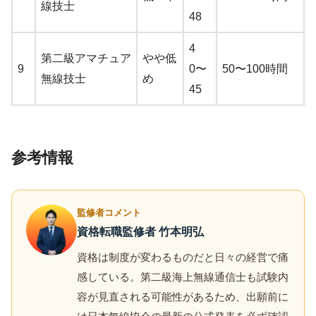
線技士
48
4
第二級アマチュア
やや低
9
0〜
50〜100時間
無線技士
め
45
参考情報
監修者コメント
資格転職監修者 竹本明弘
資格は制度が変わるものだと日々の経営で痛
感している。第二級海上無線通信士も試験内
容が見直される可能性があるため、出願前に