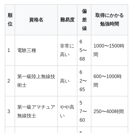
偏
順
取得にかかる
資格名
難易度
差
位
勉強時間
値
6
非常に
1000〜1500時
1
電験三種
5〜
高い
間
68
6
第一級陸上無線技
600〜1000時
2
高い
2〜
術士
間
65
5
第一級アマチュア
やや高
3
7〜
250〜400時間
無線技士
い
60