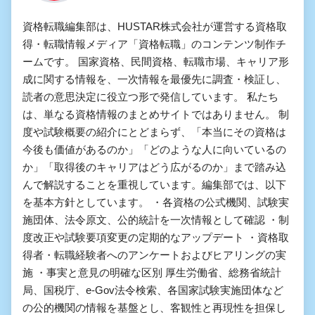
資格転職編集部は、HUSTAR株式会社が運営する資格取
得・転職情報メディア「資格転職」のコンテンツ制作チ
ームです。 国家資格、民間資格、転職市場、キャリア形
成に関する情報を、一次情報を最優先に調査・検証し、
読者の意思決定に役立つ形で発信しています。 私たち
は、単なる資格情報のまとめサイトではありません。 制
度や試験概要の紹介にとどまらず、「本当にその資格は
今後も価値があるのか」「どのような人に向いているの
か」「取得後のキャリアはどう広がるのか」まで踏み込
んで解説することを重視しています。編集部では、以下
を基本方針としています。 ・各資格の公式機関、試験実
施団体、法令原文、公的統計を一次情報として確認 ・制
度改正や試験要項変更の定期的なアップデート ・資格取
得者・転職経験者へのアンケートおよびヒアリングの実
施 ・事実と意見の明確な区別 厚生労働省、総務省統計
局、国税庁、e-Gov法令検索、各国家試験実施団体など
の公的機関の情報を基盤とし、客観性と再現性を担保し