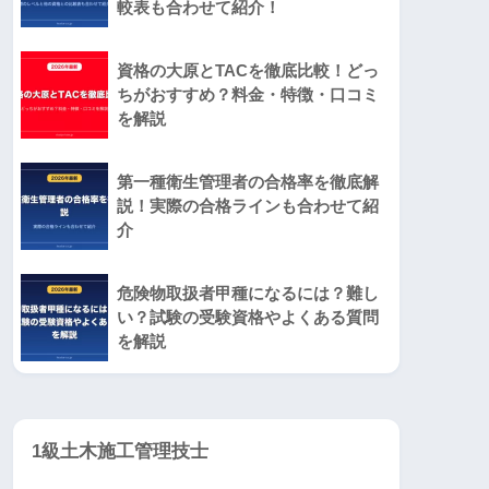
較表も合わせて紹介！
資格の大原とTACを徹底比較！どっ
ちがおすすめ？料金・特徴・口コミ
を解説
第一種衛生管理者の合格率を徹底解
説！実際の合格ラインも合わせて紹
介
危険物取扱者甲種になるには？難し
い？試験の受験資格やよくある質問
を解説
1級土木施工管理技士