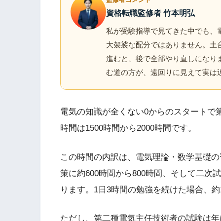
資格転職監修者 竹本明弘
私が受験指導で見てきた中でも、電
大袈裟な配分ではありません。土台
進むと、後で全部やり直しになりま
む道の方が、遠回りに見えて実は
電気の知識が全くない0からのスタートで
時間は1500時間から2000時間です。
この時間の内訳は、電気理論・数学基礎の習
策に約600時間から800時間、そして二次
ります。1日3時間の勉強を続けた場合、約
ただし、第二種電気主任技術者の試験は年