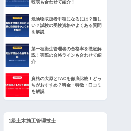
較表も合わせて紹介！
危険物取扱者甲種になるには？難し
い？試験の受験資格やよくある質問
を解説
第一種衛生管理者の合格率を徹底解
説！実際の合格ラインも合わせて紹
介
資格の大原とTACを徹底比較！どっ
ちがおすすめ？料金・特徴・口コミ
を解説
1級土木施工管理技士