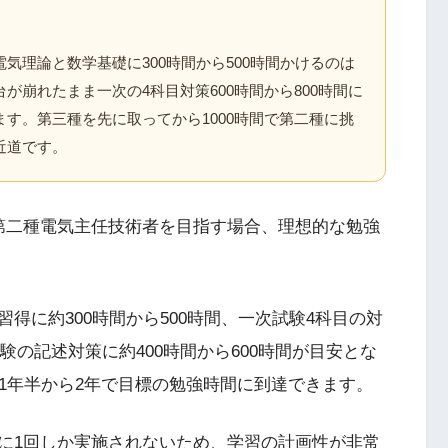
気理論と数学基礎に300時間から500時間かけるのは
が崩れたまま一次の4科目対策600時間から800時間に
す。第三種を先に取ってから1000時間で第二種に挑
近道です。
第二種電気主任技術者を目指す場合、理想的な勉強
得に約300時間から500時間、一次試験4科目の対
試験の記述対策に約400時間から600時間が目安とな
1年半から2年で目標の勉強時間に到達できます。
に1回しか実施されないため、学習の計画性が非常