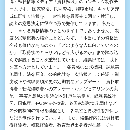
得・転職情報メディア「資格転職」のコンテンツ制作チ
ームです。 国家資格、民間資格、転職市場、キャリア形
成に関する情報を、一次情報を最優先に調査・検証し、
読者の意思決定に役立つ形で発信しています。 私たち
は、単なる資格情報のまとめサイトではありません。 制
度や試験概要の紹介にとどまらず、「本当にその資格は
今後も価値があるのか」「どのような人に向いているの
か」「取得後のキャリアはどう広がるのか」まで踏み込
んで解説することを重視しています。編集部では、以下
を基本方針としています。 ・各資格の公式機関、試験実
施団体、法令原文、公的統計を一次情報として確認 ・制
度改正や試験要項変更の定期的なアップデート ・資格取
得者・転職経験者へのアンケートおよびヒアリングの実
施 ・事実と意見の明確な区別 厚生労働省、総務省統計
局、国税庁、e-Gov法令検索、各国家試験実施団体など
の公的機関の情報を基盤とし、客観性と再現性を担保し
た記事制作を行っています。 また、編集部内には資格取
得経験者、転職経験者、教育業界出身者が在籍してお