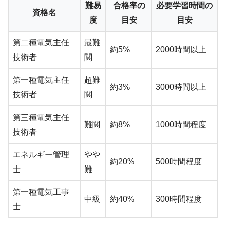
難易
合格率の
必要学習時間の
資格名
度
目安
目安
第二種電気主任
最難
約5%
2000時間以上
技術者
関
第一種電気主任
超難
約3%
3000時間以上
技術者
関
第三種電気主任
難関
約8%
1000時間程度
技術者
エネルギー管理
やや
約20%
500時間程度
士
難
第一種電気工事
中級
約40%
300時間程度
士