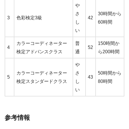
や
さ
30時間から
3
色彩検定3級
42
し
60時間
い
カラーコーディネーター
普
150時間か
4
52
検定アドバンスクラス
通
ら200時間
や
カラーコーディネーター
さ
50時間から
5
43
検定スタンダードクラス
し
80時間
い
参考情報