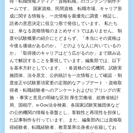
得・転職情報メディア「資格転職」のコンテンツ制作チ
ームです。 国家資格、民間資格、転職市場、キャリア形
成に関する情報を、一次情報を最優先に調査・検証し、
読者の意思決定に役立つ形で発信しています。 私たち
は、単なる資格情報のまとめサイトではありません。 制
度や試験概要の紹介にとどまらず、「本当にその資格は
今後も価値があるのか」「どのような人に向いているの
か」「取得後のキャリアはどう広がるのか」まで踏み込
んで解説することを重視しています。編集部では、以下
を基本方針としています。 ・各資格の公式機関、試験実
施団体、法令原文、公的統計を一次情報として確認 ・制
度改正や試験要項変更の定期的なアップデート ・資格取
得者・転職経験者へのアンケートおよびヒアリングの実
施 ・事実と意見の明確な区別 厚生労働省、総務省統計
局、国税庁、e-Gov法令検索、各国家試験実施団体など
の公的機関の情報を基盤とし、客観性と再現性を担保し
た記事制作を行っています。 また、編集部内には資格取
得経験者、転職経験者、教育業界出身者が在籍してお