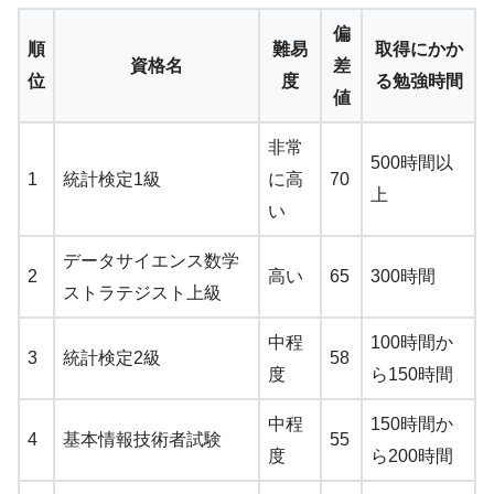
偏
順
難易
取得にかか
資格名
差
位
度
る勉強時間
値
非常
500時間以
1
統計検定1級
に高
70
上
い
データサイエンス数学
2
高い
65
300時間
ストラテジスト上級
中程
100時間か
3
統計検定2級
58
度
ら150時間
中程
150時間か
4
基本情報技術者試験
55
度
ら200時間