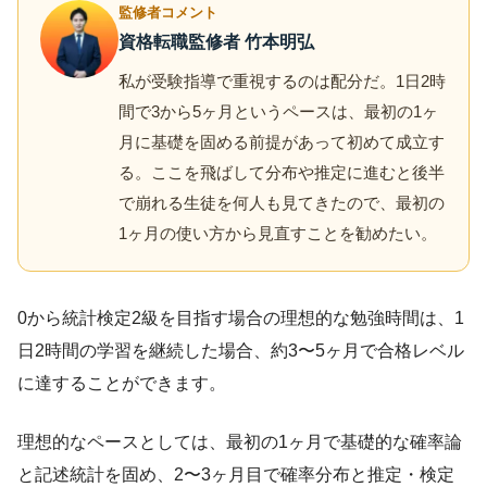
監修者コメント
資格転職監修者 竹本明弘
私が受験指導で重視するのは配分だ。1日2時
間で3から5ヶ月というペースは、最初の1ヶ
月に基礎を固める前提があって初めて成立す
る。ここを飛ばして分布や推定に進むと後半
で崩れる生徒を何人も見てきたので、最初の
1ヶ月の使い方から見直すことを勧めたい。
0から統計検定2級を目指す場合の理想的な勉強時間は、1
日2時間の学習を継続した場合、約3〜5ヶ月で合格レベル
に達することができます。
理想的なペースとしては、最初の1ヶ月で基礎的な確率論
と記述統計を固め、2〜3ヶ月目で確率分布と推定・検定