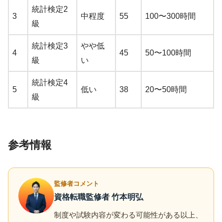
統計検定2
3
中程度
55
100〜300時間
級
統計検定3
やや低
4
45
50〜100時間
級
い
統計検定4
5
低い
38
20〜50時間
級
参考情報
監修者コメント
資格転職監修者 竹本明弘
制度や試験内容が変わる可能性がある以上、