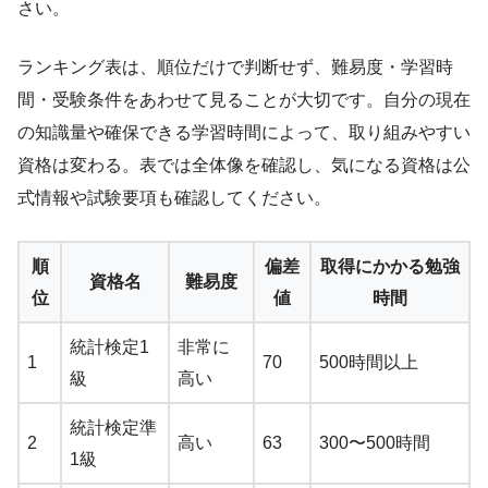
さい。
ランキング表は、順位だけで判断せず、難易度・学習時
間・受験条件をあわせて見ることが大切です。自分の現在
の知識量や確保できる学習時間によって、取り組みやすい
資格は変わる。表では全体像を確認し、気になる資格は公
式情報や試験要項も確認してください。
順
偏差
取得にかかる勉強
資格名
難易度
位
値
時間
統計検定1
非常に
1
70
500時間以上
級
高い
統計検定準
2
高い
63
300〜500時間
1級