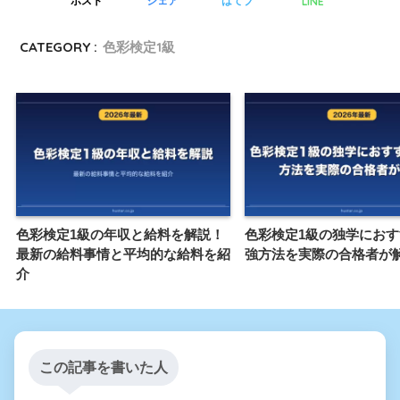
LINE
ポスト
シェア
はてブ
CATEGORY :
色彩検定1級
色彩検定1級の年収と給料を解説！
色彩検定1級の独学にお
最新の給料事情と平均的な給料を紹
強方法を実際の合格者が
介
この記事を書いた人