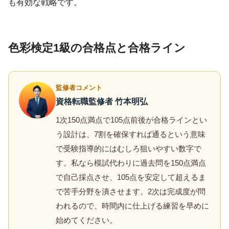
も有効な戦略です。
色彩検定1級の合格点と合格ライン
監修者コメント
資格転職監修者 竹本明弘
1次150点満点で105点前後が合格ラインとい
う設計は、7割を確保すれば通るという意味
で受験指導的にはむしろ狙いやすい数字で
す。私なら模試代わりに過去問を150点満点
で自己採点させ、105点を安定して超えるま
で苦手分野を潰させます。2次は完成度が問
われるので、時間内に仕上げる練習を早めに
始めてください。