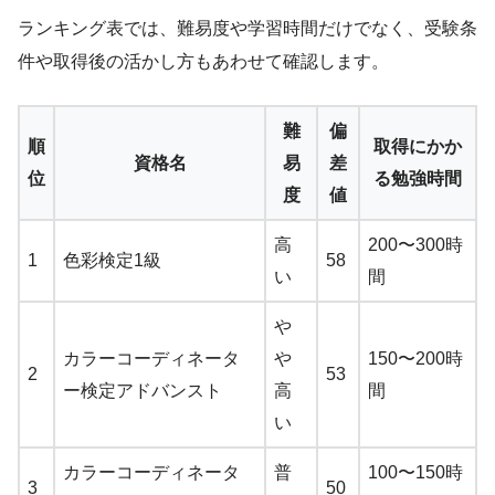
ランキング表では、難易度や学習時間だけでなく、受験条
件や取得後の活かし方もあわせて確認します。
難
偏
順
取得にかか
資格名
易
差
位
る勉強時間
度
値
高
200〜300時
1
色彩検定1級
58
い
間
や
カラーコーディネータ
や
150〜200時
2
53
ー検定アドバンスト
高
間
い
カラーコーディネータ
普
100〜150時
3
50