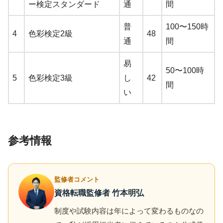
ー検定スタンダード
通
間
普
100〜150時
4
色彩検定2級
48
通
間
易
50〜100時
5
色彩検定3級
し
42
間
い
参考情報
監修者コメント
資格転職監修者 竹本明弘
制度や試験内容は年によって変わるものなの