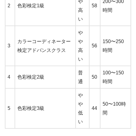
や
200〜300
2
色彩検定1級
58
高
時間
い
や
カラーコーディネーター
や
150〜250
3
56
検定アドバンスクラス
高
時間
い
普
100〜150
4
色彩検定2級
50
通
時間
や
や
50〜100時
5
色彩検定3級
44
低
間
い