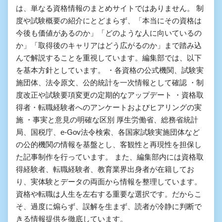
は、単なる資格情報のまとめサイトではありません。 制
度や試験概要の紹介にとどまらず、「本当にその資格は
今後も価値があるのか」「どのような人に向いているの
か」「取得後のキャリアはどう広がるのか」まで踏み込
んで解説することを重視しています。編集部では、以下
を基本方針としています。 ・各資格の公式機関、試験実
施団体、法令原文、公的統計を一次情報として確認 ・制
度改正や試験要項変更の定期的なアップデート ・資格取
得者・転職経験者へのアンケートおよびヒアリングの実
施 ・事実と意見の明確な区別 厚生労働省、総務省統計
局、国税庁、e-Gov法令検索、各国家試験実施団体など
の公的機関の情報を基盤とし、客観性と再現性を担保し
た記事制作を行っています。 また、編集部内には資格取
得経験者、転職経験者、教育業界出身者が在籍してお
り、実体験とデータの両面から情報を整理しています。
資格や転職は人生を左右する重要な選択です。だからこ
そ、過度に煽らず、誤解を生まず、読者が冷静に判断で
きる情報提供を徹底しています。