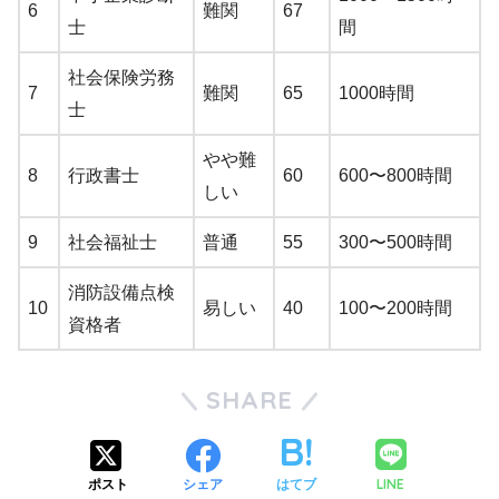
6
難関
67
士
間
社会保険労務
7
難関
65
1000時間
士
やや難
8
行政書士
60
600〜800時間
しい
9
社会福祉士
普通
55
300〜500時間
消防設備点検
10
易しい
40
100〜200時間
資格者
SHARE
LINE
ポスト
シェア
はてブ