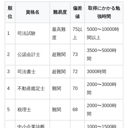
順
偏差
取得にかかる勉
資格名
難易度
位
値
強時間
最高難
75以
5000〜10000時
1
司法試験
度
上
間以上
3500〜5000時
2
公認会計士
超難関
73
間
3
司法書士
超難関
72
3000時間
2000〜3000時
4
不動産鑑定士
難関
70
間
2000〜3000時
5
税理士
難関
68
間
中小企業診断
1000〜1500時