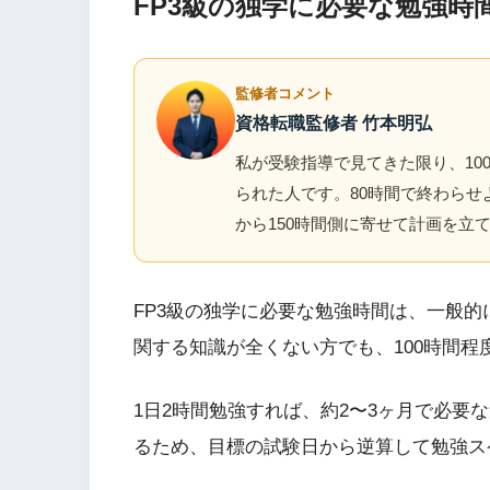
FP3級の独学に必要な勉強時
監修者コメント
資格転職監修者 竹本明弘
私が受験指導で見てきた限り、10
られた人です。80時間で終わら
から150時間側に寄せて計画を立
FP3級の独学に必要な勉強時間は、一般的
関する知識が全くない方でも、100時間
1日2時間勉強すれば、約2〜3ヶ月で必要
るため、目標の試験日から逆算して勉強ス