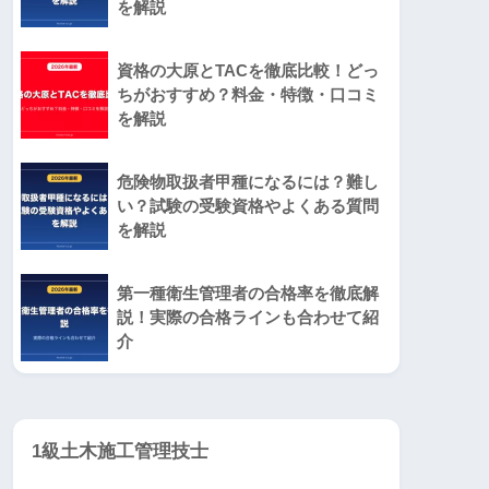
を解説
資格の大原とTACを徹底比較！どっ
ちがおすすめ？料金・特徴・口コミ
を解説
危険物取扱者甲種になるには？難し
い？試験の受験資格やよくある質問
を解説
第一種衛生管理者の合格率を徹底解
説！実際の合格ラインも合わせて紹
介
1級土木施工管理技士