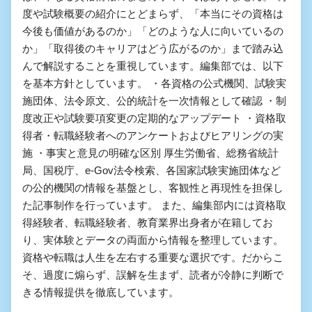
度や試験概要の紹介にとどまらず、「本当にその資格は
今後も価値があるのか」「どのような人に向いているの
か」「取得後のキャリアはどう広がるのか」まで踏み込
んで解説することを重視しています。編集部では、以下
を基本方針としています。 ・各資格の公式機関、試験実
施団体、法令原文、公的統計を一次情報として確認 ・制
度改正や試験要項変更の定期的なアップデート ・資格取
得者・転職経験者へのアンケートおよびヒアリングの実
施 ・事実と意見の明確な区別 厚生労働省、総務省統計
局、国税庁、e-Gov法令検索、各国家試験実施団体など
の公的機関の情報を基盤とし、客観性と再現性を担保し
た記事制作を行っています。 また、編集部内には資格取
得経験者、転職経験者、教育業界出身者が在籍してお
り、実体験とデータの両面から情報を整理しています。
資格や転職は人生を左右する重要な選択です。だからこ
そ、過度に煽らず、誤解を生まず、読者が冷静に判断で
きる情報提供を徹底しています。