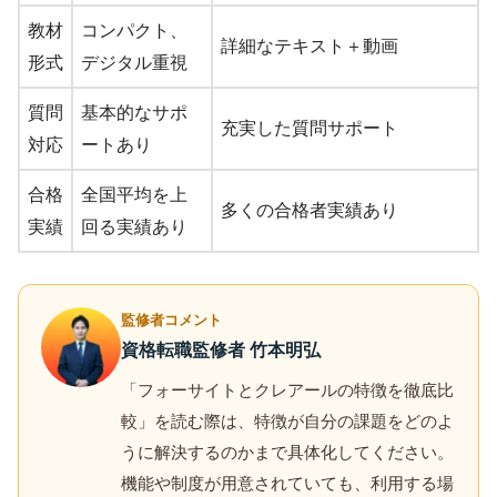
教材
コンパクト、
詳細なテキスト＋動画
形式
デジタル重視
質問
基本的なサポ
充実した質問サポート
対応
ートあり
合格
全国平均を上
多くの合格者実績あり
実績
回る実績あり
監修者コメント
資格転職監修者 竹本明弘
「フォーサイトとクレアールの特徴を徹底比
較」を読む際は、特徴が自分の課題をどのよ
うに解決するのかまで具体化してください。
機能や制度が用意されていても、利用する場