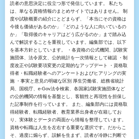
読者の意思決定に役立つ形で発信しています。 私たち
は、単なる資格情報のまとめサイトではありません。 制
度や試験概要の紹介にとどまらず、「本当にその資格は
今後も価値があるのか」「どのような人に向いているの
か」「取得後のキャリアはどう広がるのか」まで踏み込
んで解説することを重視しています。編集部では、以下
を基本方針としています。 ・各資格の公式機関、試験実
施団体、法令原文、公的統計を一次情報として確認 ・制
度改正や試験要項変更の定期的なアップデート ・資格取
得者・転職経験者へのアンケートおよびヒアリングの実
施 ・事実と意見の明確な区別 厚生労働省、総務省統計
局、国税庁、e-Gov法令検索、各国家試験実施団体など
の公的機関の情報を基盤とし、客観性と再現性を担保し
た記事制作を行っています。 また、編集部内には資格取
得経験者、転職経験者、教育業界出身者が在籍してお
り、実体験とデータの両面から情報を整理しています。
資格や転職は人生を左右する重要な選択です。だからこ
そ、過度に煽らず、誤解を生まず、読者が冷静に判断で