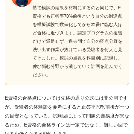
塾で模試の結果を材料にするのと同じで、E
資格でも正答率70%前後という自分の到達点
を模擬試験で数値化してから本番に臨む人ほ
ど合格に近づきます。認定プログラムの復習
だけで満足せず、過去問で自分の弱点分野を
洗い出す作業が抜けている受験者を何人も見
てきました。模試の点数を科目別に記録し、
伸び悩む分野から潰していく計画を組んでく
ださい。
E資格の合格点については先述の通り公式には非公開です
が、受験者の体験談を参考にすると正答率70%前後が一つ
の目安となっている。試験回によって問題の難易度が異な
るため、E資格の合格ラインは一定ではなく、難しい回で
は多少低くなる可能性もある。