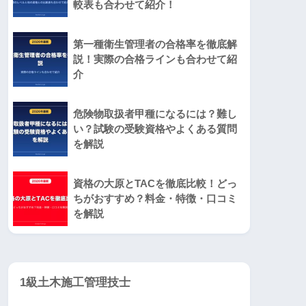
較表も合わせて紹介！
第一種衛生管理者の合格率を徹底解
説！実際の合格ラインも合わせて紹
介
危険物取扱者甲種になるには？難し
い？試験の受験資格やよくある質問
を解説
資格の大原とTACを徹底比較！どっ
ちがおすすめ？料金・特徴・口コミ
を解説
1級土木施工管理技士