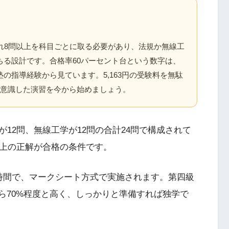
れ8問以上を科目ごとに取る必要があり、法規か無線工
ちる設計です。合格率60パーセント台という数字は、
の指導経験から見ています。5,163円の受験料を無駄
を意識した演習を今から始めましょう。
12問、無線工学が12問の合計24問で構成されて
以上の正解が合格の条件です。
時間で、マークシート方式で実施されます。第四級
ら70%程度と高く、しっかりと準備すれば独学で