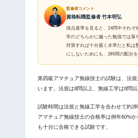
監修者コメント
資格転職監修者 竹本明弘
採点基準を見ると、24問中それぞ
学のどちらかに偏った勉強では落
対策すれば十分届く水準だと私は塾
にしないためにも、2時間の配分
第四級アマチュア無線技士の試験は、法規が
います。法規は8問以上、無線工学は8問
試験時間は法規と無線工学を合わせて約2
アマチュア無線技士の合格率は例年60%か
も十分に合格できる試験です。