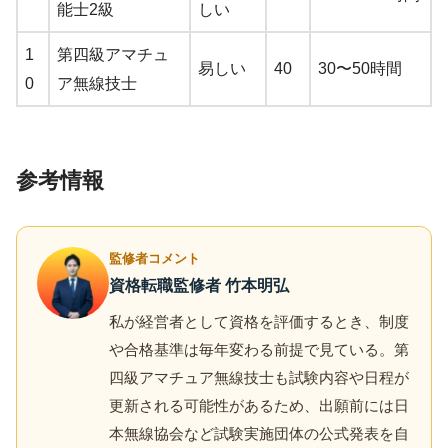
能士2級
しい
1
第四級アマチュ
易しい
40
30〜50時間
0
ア無線技士
参考情報
監修者コメント
資格転職監修者 竹本明弘
私が経営者として資格を評価するとき、制度
や合格基準は毎年変わる前提で見ている。第
四級アマチュア無線技士も試験内容や日程が
更新される可能性があるため、出願前には日
本無線協会など試験実施団体の公式発表を自