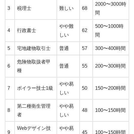
2000〜3000時
3
税理士
難しい
68
間
やや難
500〜1000時
4
行政書士
62
しい
間
5
宅地建物取引士
普通
57
300〜400時間
危険物取扱者甲
6
普通
55
200〜300時間
種
やや易
7
ボイラー技士1級
50
150〜200時間
しい
第二種衛生管理
やや易
8
48
100〜150時間
者
しい
Webデザイン技
やや易
9
45
100〜150時間