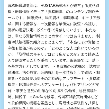
資格転職編集部は、HUSTAR株式会社が運営する資格取
得・転職情報メディア「資格転職」のコンテンツ制作チ
ームです。 国家資格、民間資格、転職市場、キャリア形
成に関する情報を、一次情報を最優先に調査・検証し、
読者の意思決定に役立つ形で発信しています。 私たち
は、単なる資格情報のまとめサイトではありません。 制
度や試験概要の紹介にとどまらず、「本当にその資格は
今後も価値があるのか」「どのような人に向いているの
か」「取得後のキャリアはどう広がるのか」まで踏み込
んで解説することを重視しています。編集部では、以下
を基本方針としています。 ・各資格の公式機関、試験実
施団体、法令原文、公的統計を一次情報として確認 ・制
度改正や試験要項変更の定期的なアップデート ・資格取
得者・転職経験者へのアンケートおよびヒアリングの実
施 ・事実と意見の明確な区別 厚生労働省、総務省統計
局、国税庁、e-Gov法令検索、各国家試験実施団体など
の公的機関の情報を基盤とし、客観性と再現性を担保し
た記事制作を行っています。 また、編集部内には資格取