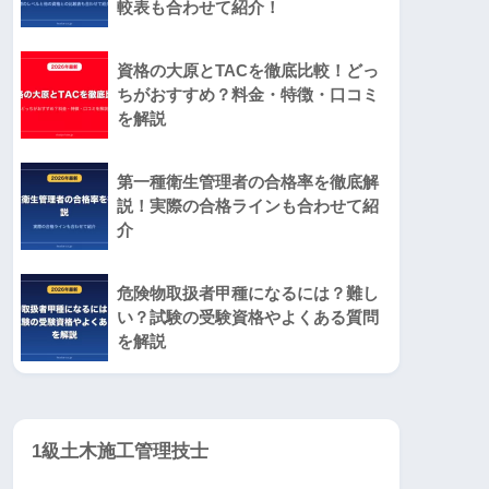
較表も合わせて紹介！
資格の大原とTACを徹底比較！どっ
ちがおすすめ？料金・特徴・口コミ
を解説
第一種衛生管理者の合格率を徹底解
説！実際の合格ラインも合わせて紹
介
危険物取扱者甲種になるには？難し
い？試験の受験資格やよくある質問
を解説
1級土木施工管理技士