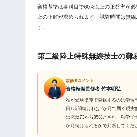
合格基準は各科目で60%以上の正答率が必
上の正解が求められます。試験時間は無線工
す。
第二級陸上特殊無線技士の難
監修者コメント
資格転職監修者 竹本明弘
私が受験指導で重視するのは学習時
日1時間続ければ2か月で届く現
は概ね73から85%とされ、独学
か月続けられるかで判断してくだ