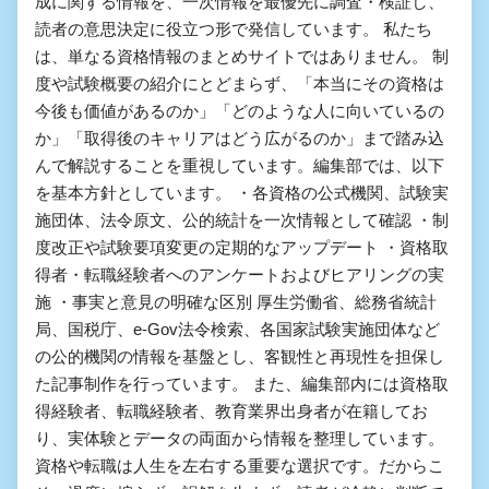
成に関する情報を、一次情報を最優先に調査・検証し、
読者の意思決定に役立つ形で発信しています。 私たち
は、単なる資格情報のまとめサイトではありません。 制
度や試験概要の紹介にとどまらず、「本当にその資格は
今後も価値があるのか」「どのような人に向いているの
か」「取得後のキャリアはどう広がるのか」まで踏み込
んで解説することを重視しています。編集部では、以下
を基本方針としています。 ・各資格の公式機関、試験実
施団体、法令原文、公的統計を一次情報として確認 ・制
度改正や試験要項変更の定期的なアップデート ・資格取
得者・転職経験者へのアンケートおよびヒアリングの実
施 ・事実と意見の明確な区別 厚生労働省、総務省統計
局、国税庁、e-Gov法令検索、各国家試験実施団体など
の公的機関の情報を基盤とし、客観性と再現性を担保し
た記事制作を行っています。 また、編集部内には資格取
得経験者、転職経験者、教育業界出身者が在籍してお
り、実体験とデータの両面から情報を整理しています。
資格や転職は人生を左右する重要な選択です。だからこ