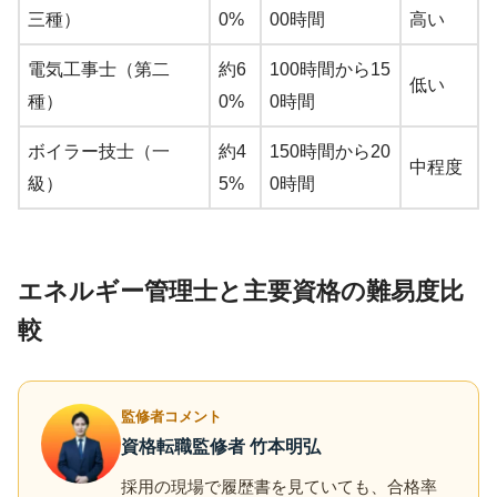
三種）
0%
00時間
高い
電気工事士（第二
約6
100時間から15
低い
種）
0%
0時間
ボイラー技士（一
約4
150時間から20
中程度
級）
5%
0時間
エネルギー管理士と主要資格の難易度比
較
監修者コメント
資格転職監修者 竹本明弘
採用の現場で履歴書を見ていても、合格率