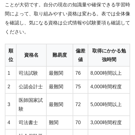
ことが大切です。自分の現在の知識量や確保できる学習時
間によって、取り組みやすい資格は変わる。表では全体像
を確認し、気になる資格は公式情報や試験要項も確認して
ください。
順
偏差
取得にかかる勉
資格名
難易度
位
値
強時間
1
司法試験
最難関
76
8,000時間以上
2
公認会計士
最難関
75
4,000時間程度
医師国家試
3
最難関
72
5,000時間以上
験
4
司法書士
難関
70
3,000時間程度