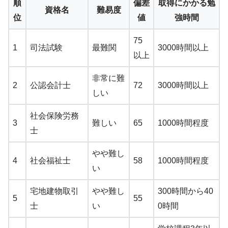
順
偏差
取得にかかる勉
資格名
難易度
位
値
強時間
75
1
司法試験
最難関
3000時間以上
以上
非常に難
2
公認会計士
72
3000時間以上
しい
社会保険労務
3
難しい
65
1000時間程度
士
やや難し
4
社会福祉士
58
1000時間程度
い
宅地建物取引
やや難し
300時間から40
5
55
士
い
0時間