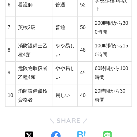
学校課程3年以
6
看護師
普通
52
上
200時間から30
7
英検2級
普通
50
0時間
消防設備士乙
やや易し
100時間から15
8
48
種4類
い
0時間
危険物取扱者
やや易し
60時間から100
9
45
乙種4類
い
時間
消防設備点検
20時間から30
10
易しい
40
資格者
時間
SHARE