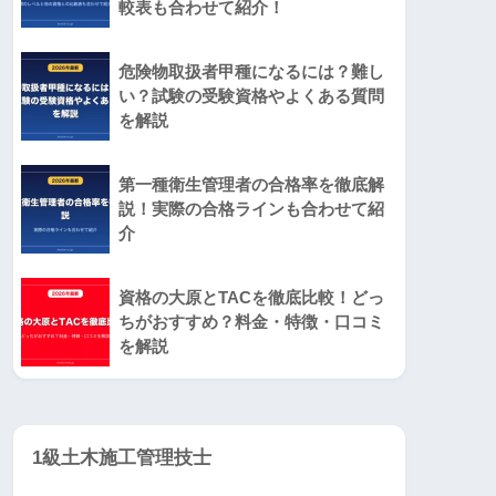
較表も合わせて紹介！
危険物取扱者甲種になるには？難し
い？試験の受験資格やよくある質問
を解説
第一種衛生管理者の合格率を徹底解
説！実際の合格ラインも合わせて紹
介
資格の大原とTACを徹底比較！どっ
ちがおすすめ？料金・特徴・口コミ
を解説
1級土木施工管理技士