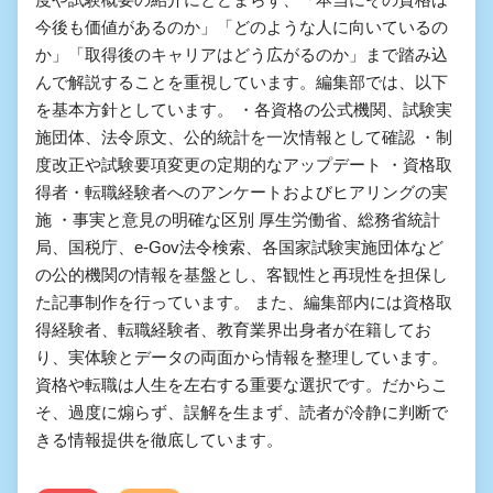
今後も価値があるのか」「どのような人に向いているの
か」「取得後のキャリアはどう広がるのか」まで踏み込
んで解説することを重視しています。編集部では、以下
を基本方針としています。 ・各資格の公式機関、試験実
施団体、法令原文、公的統計を一次情報として確認 ・制
度改正や試験要項変更の定期的なアップデート ・資格取
得者・転職経験者へのアンケートおよびヒアリングの実
施 ・事実と意見の明確な区別 厚生労働省、総務省統計
局、国税庁、e-Gov法令検索、各国家試験実施団体など
の公的機関の情報を基盤とし、客観性と再現性を担保し
た記事制作を行っています。 また、編集部内には資格取
得経験者、転職経験者、教育業界出身者が在籍してお
り、実体験とデータの両面から情報を整理しています。
資格や転職は人生を左右する重要な選択です。だからこ
そ、過度に煽らず、誤解を生まず、読者が冷静に判断で
きる情報提供を徹底しています。