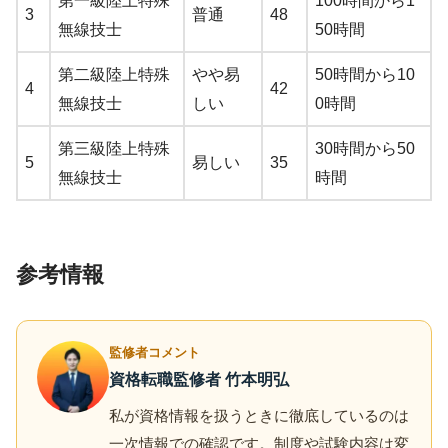
第一級陸上特殊
100時間から1
3
普通
48
無線技士
50時間
第二級陸上特殊
やや易
50時間から10
4
42
無線技士
しい
0時間
第三級陸上特殊
30時間から50
5
易しい
35
無線技士
時間
参考情報
監修者コメント
資格転職監修者 竹本明弘
私が資格情報を扱うときに徹底しているのは
一次情報での確認です。制度や試験内容は変