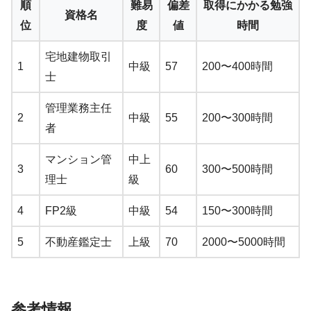
順
難易
偏差
取得にかかる勉強
資格名
位
度
値
時間
宅地建物取引
1
中級
57
200〜400時間
士
管理業務主任
2
中級
55
200〜300時間
者
マンション管
中上
3
60
300〜500時間
理士
級
4
FP2級
中級
54
150〜300時間
5
不動産鑑定士
上級
70
2000〜5000時間
参考情報