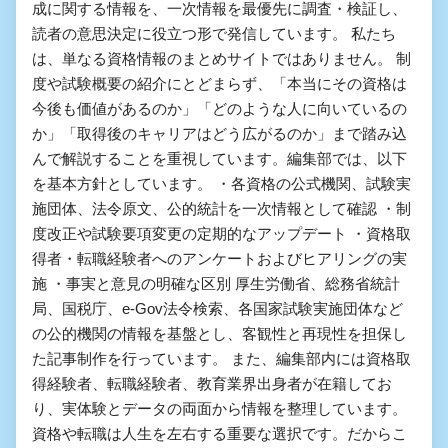
成に関する情報を、一次情報を最優先に調査・検証し、
読者の意思決定に役立つ形で発信しています。 私たち
は、単なる資格情報のまとめサイトではありません。 制
度や試験概要の紹介にとどまらず、「本当にその資格は
今後も価値があるのか」「どのような人に向いているの
か」「取得後のキャリアはどう広がるのか」まで踏み込
んで解説することを重視しています。編集部では、以下
を基本方針としています。 ・各資格の公式機関、試験実
施団体、法令原文、公的統計を一次情報として確認 ・制
度改正や試験要項変更の定期的なアップデート ・資格取
得者・転職経験者へのアンケートおよびヒアリングの実
施 ・事実と意見の明確な区別 厚生労働省、総務省統計
局、国税庁、e-Gov法令検索、各国家試験実施団体など
の公的機関の情報を基盤とし、客観性と再現性を担保し
た記事制作を行っています。 また、編集部内には資格取
得経験者、転職経験者、教育業界出身者が在籍してお
り、実体験とデータの両面から情報を整理しています。
資格や転職は人生を左右する重要な選択です。だからこ