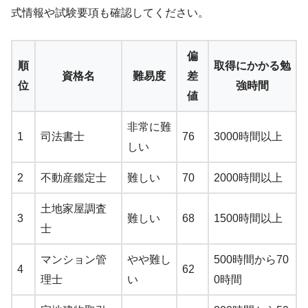
式情報や試験要項も確認してください。
偏
順
取得にかかる勉
資格名
難易度
差
位
強時間
値
非常に難
1
司法書士
76
3000時間以上
しい
2
不動産鑑定士
難しい
70
2000時間以上
土地家屋調査
3
難しい
68
1500時間以上
士
マンション管
やや難し
500時間から70
4
62
理士
い
0時間