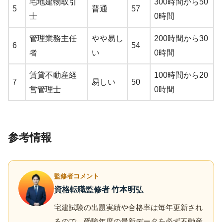
宅地建物取引
300時間から50
5
普通
57
士
0時間
管理業務主任
やや易し
200時間から30
6
54
者
い
0時間
賃貸不動産経
100時間から20
7
易しい
50
営管理士
0時間
参考情報
監修者コメント
資格転職監修者 竹本明弘
宅建試験の出題実績や合格率は毎年更新され
るので、受験年度の最新データを必ず不動産