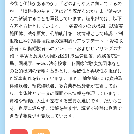
今後も価値があるのか」「どのような人に向いているの
か」「取得後のキャリアはどう広がるのか」まで踏み込
んで解説することを重視しています。編集部では、以下
を基本方針としています。 ・各資格の公式機関、試験実
施団体、法令原文、公的統計を一次情報として確認 ・制
度改正や試験要項変更の定期的なアップデート ・資格取
得者・転職経験者へのアンケートおよびヒアリングの実
施 ・事実と意見の明確な区別 厚生労働省、総務省統計
局、国税庁、e-Gov法令検索、各国家試験実施団体など
の公的機関の情報を基盤とし、客観性と再現性を担保し
た記事制作を行っています。 また、編集部内には資格取
得経験者、転職経験者、教育業界出身者が在籍してお
り、実体験とデータの両面から情報を整理しています。
資格や転職は人生を左右する重要な選択です。だからこ
そ、過度に煽らず、誤解を生まず、読者が冷静に判断で
きる情報提供を徹底しています。