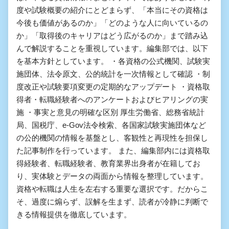
度や試験概要の紹介にとどまらず、「本当にその資格は
今後も価値があるのか」「どのような人に向いているの
か」「取得後のキャリアはどう広がるのか」まで踏み込
んで解説することを重視しています。編集部では、以下
を基本方針としています。 ・各資格の公式機関、試験実
施団体、法令原文、公的統計を一次情報として確認 ・制
度改正や試験要項変更の定期的なアップデート ・資格取
得者・転職経験者へのアンケートおよびヒアリングの実
施 ・事実と意見の明確な区別 厚生労働省、総務省統計
局、国税庁、e-Gov法令検索、各国家試験実施団体など
の公的機関の情報を基盤とし、客観性と再現性を担保し
た記事制作を行っています。 また、編集部内には資格取
得経験者、転職経験者、教育業界出身者が在籍してお
り、実体験とデータの両面から情報を整理しています。
資格や転職は人生を左右する重要な選択です。だからこ
そ、過度に煽らず、誤解を生まず、読者が冷静に判断で
きる情報提供を徹底しています。