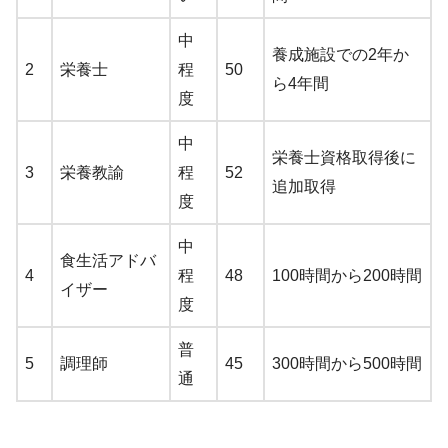
中
養成施設での2年か
2
栄養士
程
50
ら4年間
度
中
栄養士資格取得後に
3
栄養教諭
程
52
追加取得
度
中
食生活アドバ
4
程
48
100時間から200時間
イザー
度
普
5
調理師
45
300時間から500時間
通