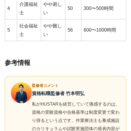
介護福祉
やや易し
4
50
300〜500時間
士
い
社会福祉
やや難し
5
56
600〜1000時間
士
い
参考情報
監修者コメント
資格転職監修者 竹本明弘
私がHUSTARを経営していて痛感するのは、
資格の受験資格や合格基準は制度変更で変わ
り得るという点です。作業療法士も養成施設
のカリキュラムや試験実施団体の発表内容が