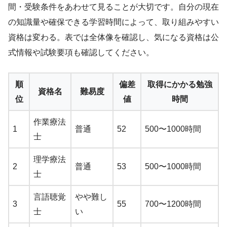
間・受験条件をあわせて見ることが大切です。自分の現在
の知識量や確保できる学習時間によって、取り組みやすい
資格は変わる。表では全体像を確認し、気になる資格は公
式情報や試験要項も確認してください。
順
偏差
取得にかかる勉強
資格名
難易度
位
値
時間
作業療法
1
普通
52
500〜1000時間
士
理学療法
2
普通
53
500〜1000時間
士
言語聴覚
やや難し
3
55
700〜1200時間
士
い