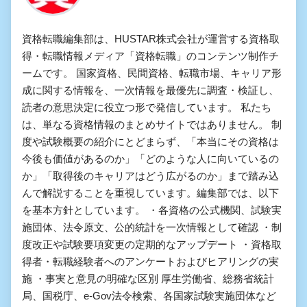
資格転職編集部は、HUSTAR株式会社が運営する資格取
得・転職情報メディア「資格転職」のコンテンツ制作チ
ームです。 国家資格、民間資格、転職市場、キャリア形
成に関する情報を、一次情報を最優先に調査・検証し、
読者の意思決定に役立つ形で発信しています。 私たち
は、単なる資格情報のまとめサイトではありません。 制
度や試験概要の紹介にとどまらず、「本当にその資格は
今後も価値があるのか」「どのような人に向いているの
か」「取得後のキャリアはどう広がるのか」まで踏み込
んで解説することを重視しています。編集部では、以下
を基本方針としています。 ・各資格の公式機関、試験実
施団体、法令原文、公的統計を一次情報として確認 ・制
度改正や試験要項変更の定期的なアップデート ・資格取
得者・転職経験者へのアンケートおよびヒアリングの実
施 ・事実と意見の明確な区別 厚生労働省、総務省統計
局、国税庁、e-Gov法令検索、各国家試験実施団体など